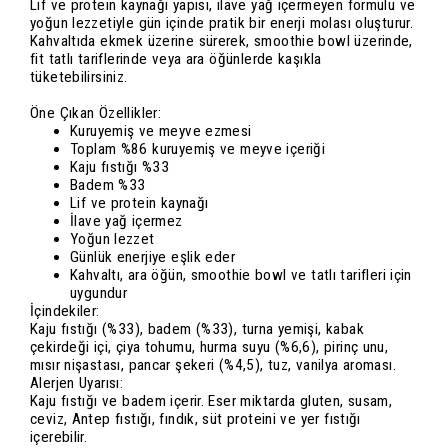
Lif ve protein kaynağı yapısı, ilave yağ içermeyen formülü ve
yoğun lezzetiyle gün içinde pratik bir enerji molası oluşturur.
Kahvaltıda ekmek üzerine sürerek, smoothie bowl üzerinde,
fit tatlı tariflerinde veya ara öğünlerde kaşıkla
tüketebilirsiniz.
Öne Çıkan Özellikler:
Kuruyemiş ve meyve ezmesi
Toplam %86 kuruyemiş ve meyve içeriği
Kaju fıstığı %33
Badem %33
Lif ve protein kaynağı
İlave yağ içermez
Yoğun lezzet
Günlük enerjiye eşlik eder
Kahvaltı, ara öğün, smoothie bowl ve tatlı tarifleri için
uygundur
İçindekiler:
Kaju fıstığı (%33), badem (%33), turna yemişi, kabak
çekirdeği içi, çiya tohumu, hurma suyu (%6,6), pirinç unu,
mısır nişastası, pancar şekeri (%4,5), tuz, vanilya aroması.
Alerjen Uyarısı:
Kaju fıstığı ve badem içerir. Eser miktarda gluten, susam,
ceviz, Antep fıstığı, fındık, süt proteini ve yer fıstığı
içerebilir.