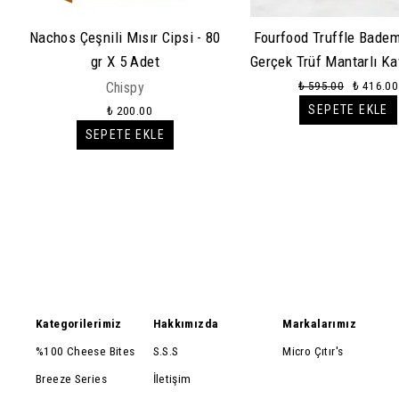
Nachos Çeşnili Mısır Cipsi - 80
Fourfood Truffle Badem
gr X 5 Adet
Gerçek Trüf Mantarlı K
İç Badem
₺ 595.00
₺ 416.00
Chispy
SEPETE EKLE
₺ 200.00
SEPETE EKLE
Kategorilerimiz
Hakkımızda
Markalarımız
%100 Cheese Bites
S.S.S
Micro Çıtır's
Breeze Series
İletişim