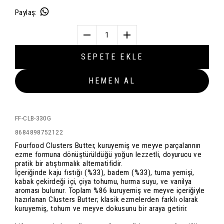
Paylaş
:
1
SEPETE EKLE
HEMEN AL
FF-CLB-330G
8684898752122
Fourfood Clusters Butter, kuruyemiş ve meyve parçalarının
ezme formuna dönüştürüldüğü yoğun lezzetli, doyurucu ve
pratik bir atıştırmalık alternatifidir.
İçeriğinde kaju fıstığı (%33), badem (%33), turna yemişi,
kabak çekirdeği içi, çiya tohumu, hurma suyu, ve vanilya
aroması bulunur. Toplam %86 kuruyemiş ve meyve içeriğiyle
hazırlanan Clusters Butter; klasik ezmelerden farklı olarak
kuruyemiş, tohum ve meyve dokusunu bir araya getirir.