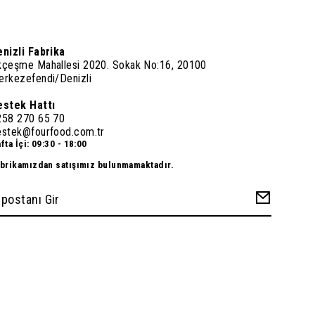
enizli Fabrika
kçeşme Mahallesi 2020. Sokak No:16, 20100
erkezefendi/Denizli
estek Hattı
258 270 65 70
estek@fourfood.com.tr
fta İçi: 09:30 - 18:00
brikamızdan satışımız bulunmamaktadır.