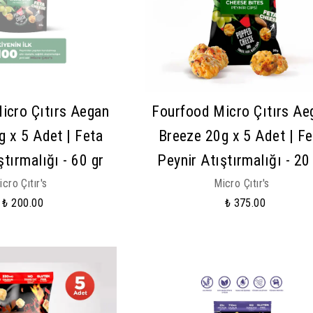
icro Çıtırs Aegan
Fourfood Micro Çıtırs Ae
g x 5 Adet | Feta
Breeze 20g x 5 Adet | Fe
ştırmalığı - 60 gr
Peynir Atıştırmalığı - 20
icro Çıtır's
Micro Çıtır's
₺ 200.00
₺ 375.00