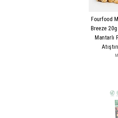
Fourfood Mi
Breeze 20g 
Mantarlı 
Atıştır
M