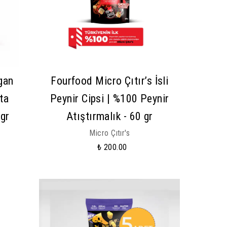
gan
Fourfood Micro Çıtır’s İsli
ta
Peynir Cipsi | %100 Peynir
 gr
Atıştırmalık - 60 gr
Micro Çıtır's
₺ 200.00