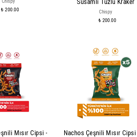
Susamlı Tuzlu Kraker
Chispy
₺ 200.00
Chispy
₺ 200.00
şnili Mısır Cipsi -
Nachos Çeşnili Mısır Cipsi