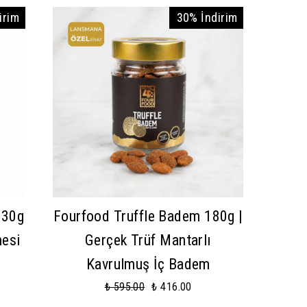
irim
30% İndirim
330g
Fourfood Truffle Badem 180g |
mesi
Gerçek Trüf Mantarlı
Kavrulmuş İç Badem
₺ 595.00
₺ 416.00