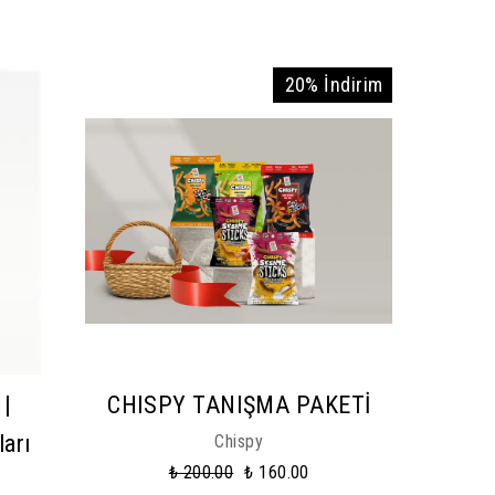
20% İndirim
 |
CHISPY TANIŞMA PAKETİ
arı
Chispy
₺ 200.00
₺ 160.00