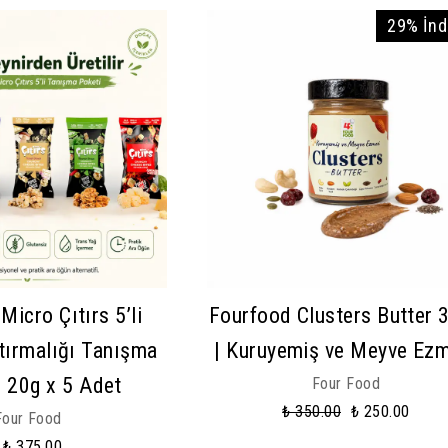
29% İnd
Micro Çıtırs 5’li
Fourfood Clusters Butter 
tırmalığı Tanışma
| Kuruyemiş ve Meyve Ez
| 20g x 5 Adet
Four Food
₺ 350.00
₺ 250.00
Four Food
₺ 375.00