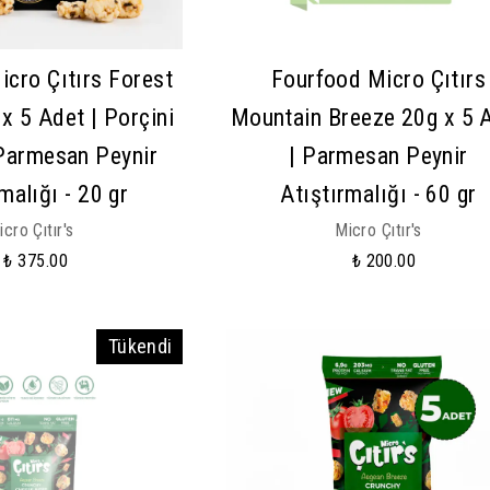
cro Çıtırs Forest
Fourfood Micro Çıtırs
x 5 Adet | Porçini
Mountain Breeze 20g x 5 
Parmesan Peynir
| Parmesan Peynir
malığı - 20 gr
Atıştırmalığı - 60 gr
icro Çıtır's
Micro Çıtır's
₺ 375.00
₺ 200.00
Tükendi