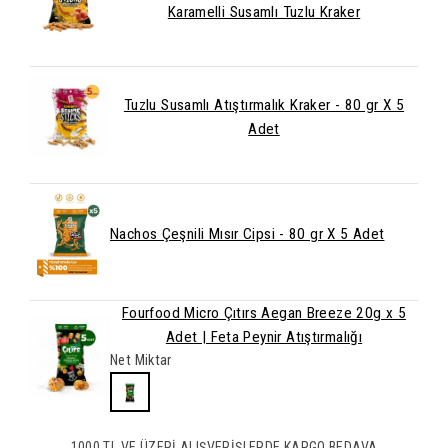
Karamelli Susamlı Tuzlu Kraker
Tuzlu Susamlı Atıştırmalık Kraker - 80 gr X 5
Adet
Nachos Çeşnili Mısır Cipsi - 80 gr X 5 Adet
Fourfood Micro Çıtırs Aegan Breeze 20g x 5
Adet | Feta Peynir Atıştırmalığı
Net Miktar
1000 TL VE ÜZERİ ALIŞVERİŞLERDE KARGO BEDAVA