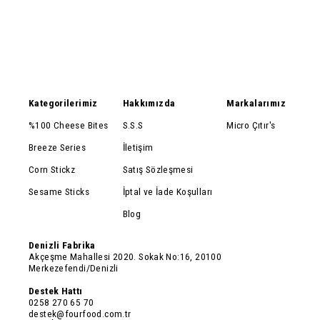
Kategorilerimiz
Hakkımızda
Markalarımız
%100 Cheese Bites
S.S.S
Micro Çıtır's
Breeze Series
İletişim
Corn Stickz
Satış Sözleşmesi
Sesame Sticks
İptal ve İade Koşulları
Blog
Denizli Fabrika
Akçeşme Mahallesi 2020. Sokak No:16, 20100
Merkezefendi/Denizli
Destek Hattı
0258 270 65 70
destek@fourfood.com.tr