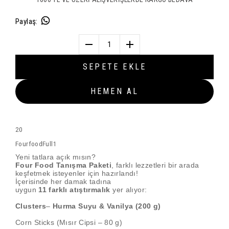
Paylaş
:
1
SEPETE EKLE
HEMEN AL
20
FourfoodFull1
Yeni tatlara açık mısın?
Four Food Tanışma Paketi
, farklı lezzetleri bir arada
keşfetmek isteyenler için hazırlandı!
İçerisinde her damak tadına
uygun
11
farklı
atıştırmalık
yer alıyor:
Clusters
–
Hurma Suyu & Vanilya (200 g)
Corn Sticks (Mısır Cipsi – 80 g)