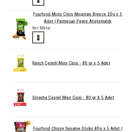
Fourfood Micro Çıtırs Mountain Breeze 20g x 5
Adet | Parmesan Peynir Atıştırmalığı
Net Miktar
Ranch Çeşnili Mısır Cipsi - 80 gr x 5 Adet
Sriracha Çeşnili Mısır Cipsi - 80 gr X 5 Adet
Fourfood Chispy Sesame Sticks 80g x 5 Adet |