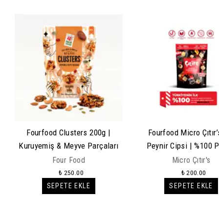
Fourfood Clusters 200g |
Fourfood Micro Çıtır’s
Kuruyemiş & Meyve Parçaları
Peynir Cipsi | %100 P
Atıştırmalık
Four Food
Micro Çıtır's
₺ 250.00
₺ 200.00
SEPETE EKLE
SEPETE EKLE