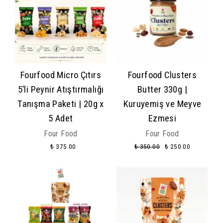
Fourfood Micro Çıtırs
Fourfood Clusters
5’li Peynir Atıştırmalığı
Butter 330g |
Tanışma Paketi | 20g x
Kuruyemiş ve Meyve
5 Adet
Ezmesi
Four Food
Four Food
₺ 375.00
₺ 350.00
₺ 250.00