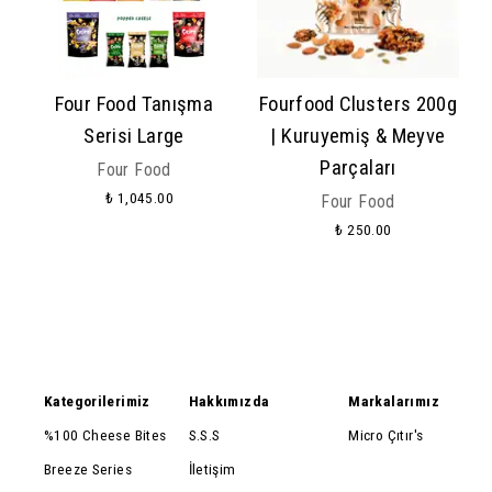
Four Food Tanışma
Fourfood Clusters 200g
Serisi Large
| Kuruyemiş & Meyve
Parçaları
Four Food
₺ 1,045.00
Four Food
₺ 250.00
Kategorilerimiz
Hakkımızda
Markalarımız
%100 Cheese Bites
S.S.S
Micro Çıtır's
Breeze Series
İletişim