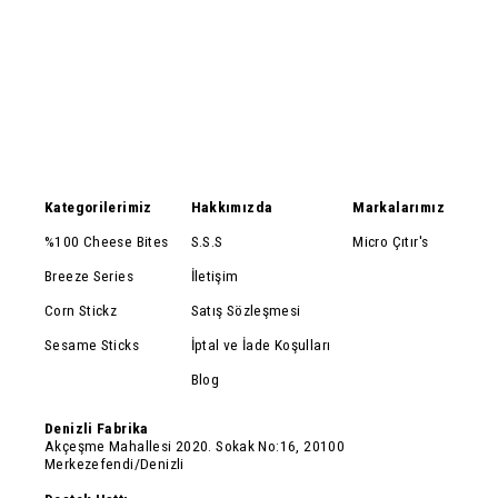
Kategorilerimiz
Hakkımızda
Markalarımız
%100 Cheese Bites
S.S.S
Micro Çıtır's
Breeze Series
İletişim
Corn Stickz
Satış Sözleşmesi
Sesame Sticks
İptal ve İade Koşulları
Blog
Denizli Fabrika
Akçeşme Mahallesi 2020. Sokak No:16, 20100
Merkezefendi/Denizli