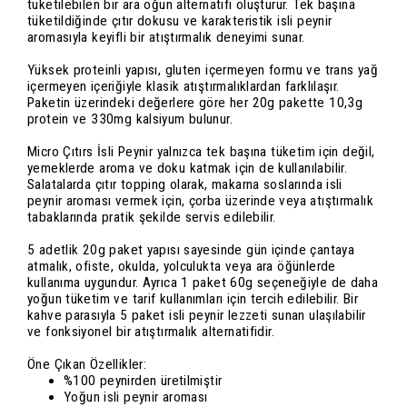
tüketilebilen bir ara öğün alternatifi oluşturur. Tek başına
tüketildiğinde çıtır dokusu ve karakteristik isli peynir
aromasıyla keyifli bir atıştırmalık deneyimi sunar.
Yüksek proteinli yapısı, gluten içermeyen formu ve trans yağ
içermeyen içeriğiyle klasik atıştırmalıklardan farklılaşır.
Paketin üzerindeki değerlere göre her 20g pakette 10,3g
protein ve 330mg kalsiyum bulunur.
Micro Çıtırs İsli Peynir yalnızca tek başına tüketim için değil,
yemeklerde aroma ve doku katmak için de kullanılabilir.
Salatalarda çıtır topping olarak, makarna soslarında isli
peynir aroması vermek için, çorba üzerinde veya atıştırmalık
tabaklarında pratik şekilde servis edilebilir.
5 adetlik 20g paket yapısı sayesinde gün içinde çantaya
atmalık, ofiste, okulda, yolculukta veya ara öğünlerde
kullanıma uygundur. Ayrıca 1 paket 60g seçeneğiyle de daha
yoğun tüketim ve tarif kullanımları için tercih edilebilir. Bir
kahve parasıyla 5 paket isli peynir lezzeti sunan ulaşılabilir
ve fonksiyonel bir atıştırmalık alternatifidir.
Öne Çıkan Özellikler:
%100 peynirden üretilmiştir
Yoğun isli peynir aroması