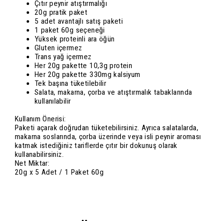
Çıtır peynir atıştırmalığı
20g pratik paket
5 adet avantajlı satış paketi
1 paket 60g seçeneği
Yüksek proteinli ara öğün
Gluten içermez
Trans yağ içermez
Her 20g pakette 10,3g protein
Her 20g pakette 330mg kalsiyum
Tek başına tüketilebilir
Salata, makarna, çorba ve atıştırmalık tabaklarında
kullanılabilir
Kullanım Önerisi:
Paketi açarak doğrudan tüketebilirsiniz. Ayrıca salatalarda,
makarna soslarında, çorba üzerinde veya isli peynir aroması
katmak istediğiniz tariflerde çıtır bir dokunuş olarak
kullanabilirsiniz.
Net Miktar:
20g x 5 Adet / 1 Paket 60g