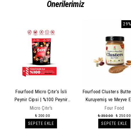
Önerilerimiz
29%
Fourfood Micro Çıtır’s İsli
Fourfood Clusters Butte
Peynir Cipsi | %100 Peynir
Kuruyemiş ve Meyve 
Atıştırmalık
Micro Çıtır's
Four Food
₺ 200.00
₺ 350.00
₺ 250.00
SEPETE EKLE
SEPETE EKLE