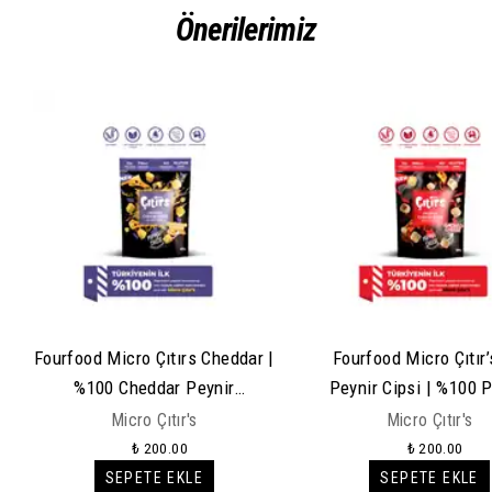
Önerilerimiz
Fourfood Micro Çıtırs Cheddar |
Fourfood Micro Çıtır’s
%100 Cheddar Peynir
Peynir Cipsi | %100 P
Atıştırmalığı
Atıştırmalık
Micro Çıtır's
Micro Çıtır's
₺ 200.00
₺ 200.00
SEPETE EKLE
SEPETE EKLE