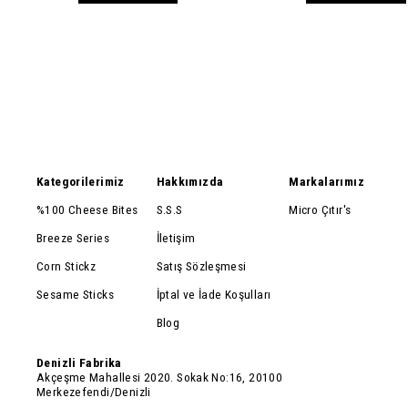
Kategorilerimiz
Hakkımızda
Markalarımız
%100 Cheese Bites
S.S.S
Micro Çıtır's
Breeze Series
İletişim
Corn Stickz
Satış Sözleşmesi
Sesame Sticks
İptal ve İade Koşulları
Blog
Denizli Fabrika
Akçeşme Mahallesi 2020. Sokak No:16, 20100
Merkezefendi/Denizli