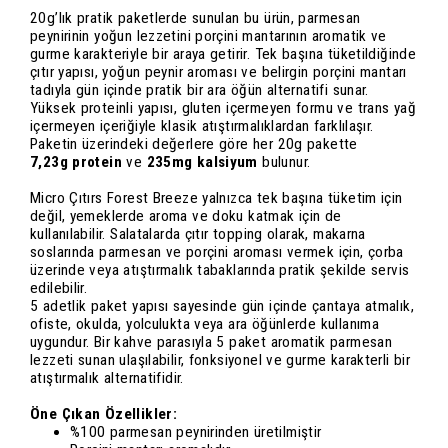
20g’lık pratik paketlerde sunulan bu ürün, parmesan
peynirinin yoğun lezzetini porçini mantarının aromatik ve
gurme karakteriyle bir araya getirir. Tek başına tüketildiğinde
çıtır yapısı, yoğun peynir aroması ve belirgin porçini mantarı
tadıyla gün içinde pratik bir ara öğün alternatifi sunar.
Yüksek proteinli yapısı, gluten içermeyen formu ve trans yağ
içermeyen içeriğiyle klasik atıştırmalıklardan farklılaşır.
Paketin üzerindeki değerlere göre her 20g pakette
7,23g protein
ve
235mg kalsiyum
bulunur.
Micro Çıtırs Forest Breeze yalnızca tek başına tüketim için
değil, yemeklerde aroma ve doku katmak için de
kullanılabilir. Salatalarda çıtır topping olarak, makarna
soslarında parmesan ve porçini aroması vermek için, çorba
üzerinde veya atıştırmalık tabaklarında pratik şekilde servis
edilebilir.
5 adetlik paket yapısı sayesinde gün içinde çantaya atmalık,
ofiste, okulda, yolculukta veya ara öğünlerde kullanıma
uygundur. Bir kahve parasıyla 5 paket aromatik parmesan
lezzeti sunan ulaşılabilir, fonksiyonel ve gurme karakterli bir
atıştırmalık alternatifidir.
Öne Çıkan Özellikler:
%100 parmesan peynirinden üretilmiştir