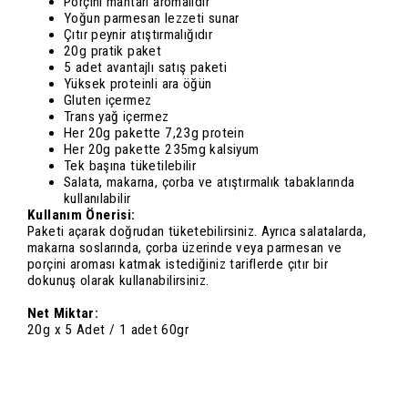
Porçini mantarı aromalıdır
Yoğun parmesan lezzeti sunar
Çıtır peynir atıştırmalığıdır
20g pratik paket
5 adet avantajlı satış paketi
Yüksek proteinli ara öğün
Gluten içermez
Trans yağ içermez
Her 20g pakette 7,23g protein
Her 20g pakette 235mg kalsiyum
Tek başına tüketilebilir
Salata, makarna, çorba ve atıştırmalık tabaklarında
kullanılabilir
Kullanım Önerisi:
Paketi açarak doğrudan tüketebilirsiniz. Ayrıca salatalarda,
makarna soslarında, çorba üzerinde veya parmesan ve
porçini aroması katmak istediğiniz tariflerde çıtır bir
dokunuş olarak kullanabilirsiniz.
Net Miktar:
20g x 5 Adet / 1 adet 60gr